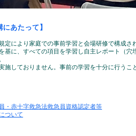
講にあたって】
規定により家庭での事前学習と会場研修で構成さ
を基に、すべての項目を学習し自主レポート（穴
。
実施しておりません。事前の学習を十分に行うこ
員・赤十字救急法救急員資格認定者等
について