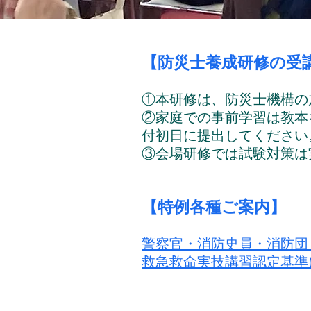
【防災士養成研修の受
①本研修は、防災士機構の
②家庭での事前学習は教本
付初日に提出してください
③会場研修では試験対策は
【特例各種ご案内】
警察官・消防史員・消防団
救急救命実技講習認定基準