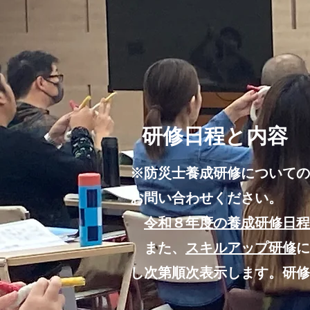
研修日程と内容
※防災士養成研修についての
お問い合わせください。
令和８年度の養成研修日程
​ また、
スキルアップ研修
に
し次第順次表示します。研修