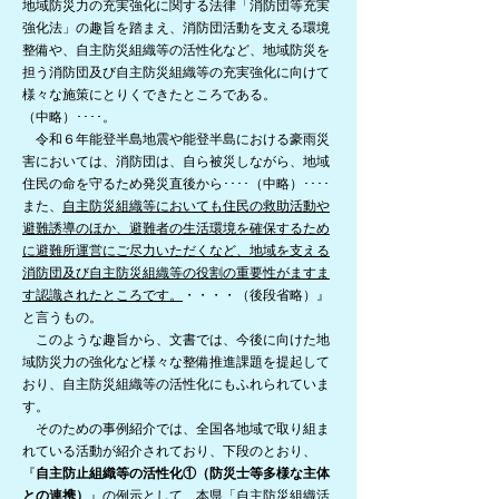
地域防災力の充実強化に関する法律「消防団等充実
強化法」の趣旨を踏まえ、消防団活動を支える環境
整備や、自主防災組織等の活性化など、地域防災を
担う消防団及び自主防災組織等の充実強化に向けて
様々な施策にとりくできたところである。
（中略）････。
令和６年能登半島地震や能登半島における豪雨災
害においては、消防団は、自ら被災しながら、地域
住民の命を守るため発災直後から････（中略）････
また、
自主防災組織等においても住民の救助活動や
避難誘導のほか、避難者の生活環境を確保するため
に避難所運営にご尽力いただくなど、地域を支える
消防団及び自主防災組織等の役割の重要性がますま
す認識されたところです。
・・・・（後段省略）』
​と言うもの。​
​ このような趣旨から、文書では、今後に向けた地
域防災力の強化など様々な整備推進課題を提起して
おり、自主防災組織等の活性化にもふれられていま
す。
そのための事例紹介では、全国各地域で取り組ま
れている活動が紹介されており、下段のとおり、
『
自主防止組織等の活性化①（防災士等多様な主体
との連携）
』の例示として、本県「自主防災組織活