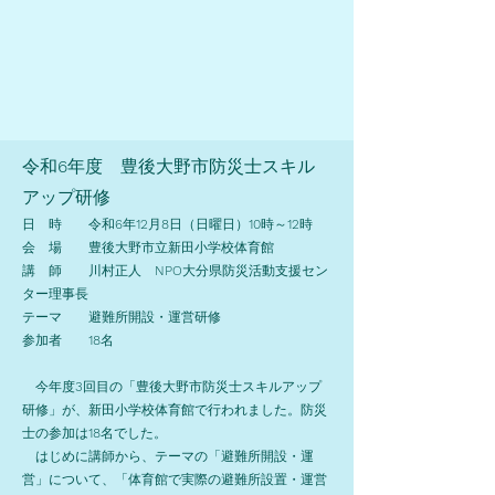
令和
6
年度 豊後大野市防災士スキル
アップ研修
日 時 令和
6
年
12
月
8
日（日曜日）
10
時～
12
時
会 場 豊後大野市立新田小学校体育館
講 師 川村正人
NPO
大分県防災活動支援セン
ター理事長
テーマ 避難所開設・運営研修
参加者
18
名
今年度
3
回目の「豊後大野市防災士スキルアップ
研修」が、新田小学校体育館で行われました。防災
士の参加は
18
名でした。
はじめに講師から、テーマの「避難所開設・運
営」について、「体育館で実際の避難所設置・運営