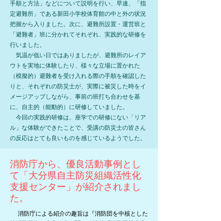
手順と方法」などについて説明を行い、早速、「指
定避難所」である新田小学校体育館の中と外の状況
把握から入りました。次に、避難所設置・運営班と
「避難者」班に分かれてそれぞれ、実践的な研修を
行いました。
気温が低い日ではありましたが、避難所のレイア
ウトを実地に体験したり、様々な立場に置かれた
（模擬的）避難者を受け入れる際の手順を確認した
りと、それぞれの防災士が、実際に被災した時をイ
メージアップしながら、事前の班打ち合わせを基
に、自主的（能動的）に研修していました。
今回の実践的研修は、座学での研修にない「リア
ル」な体験ができたことで、受講の防災士の皆さん
の反応はとても良いものを感じているようでした。
消防庁から、優良活動事例とし
て「大分県自主防災組織活性化
支援センター」が紹介されまし
た。
消防庁による紹介の趣旨は『消防団を中核とした