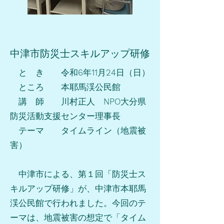
中津市防災士スキルアップ研修
と き 令和
6
年
11
月
24
日（日）
ところ 本耶馬渓公民館
講 師 川村正人
NPO
大分県
防災活動支援センター理事長
テーマ タイムライン（地震被
害）
中津市による、第１回「防災士ス
キルアップ研修」が、中津市本耶馬
渓公民館で行われました。今回のテ
ーマは、地震被害の想定で「タイム