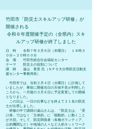
竹田市「防災士スキルアップ研修」が
開催される
令和６年度開催予定の（全県内）スキ
ルアップ研修が終了しました
日 時 令和７年３月６日（木曜日） １８時３
０分～２０時００分
会 場 竹田市総合社会福祉センター
テーマ 防災士の役割について
​講 師 遠山 香里 氏（ＮＰＯ大分県防災活動支
援センター事務局長）
竹田市では、当初２月４日（火曜日）に計画して
いましたが、事前に開催当日の天候不良が判明した
ころから、一月後の３月６日に予定変更しての開催
となりました。
この日は、一日の仕事などを終えて２１名の防災
士が出席しました。
研修の中で講師の遠山さんは、『防災士は、「受
け身」ではなく「主体的」に「能動的」に動くこと
が大切。そして、防災関係者（各種ボランティア、
公的機関など）や地域の人々など人的ネットワーク