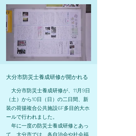
​大分市防災士養成研修が開かれる
大分市防災士養成研修が、
11
月
9
日
（土）から
10
日（日）の二日間、新
装の荷揚複合公共施設
6F
多目的大ホ
ールで行われました。
年に一度の防災士養成研修とあっ
て、大分市では、各自治会や社会福