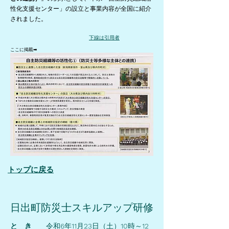
性化支援センター」の設立と事業内容が全国に紹介
されました。
下線は引用者
​ここに掲載➡
トップに戻る
日出町防災士スキルアップ研修
と き
令和
6
年
11
月
23
日（土）
10
時～
12