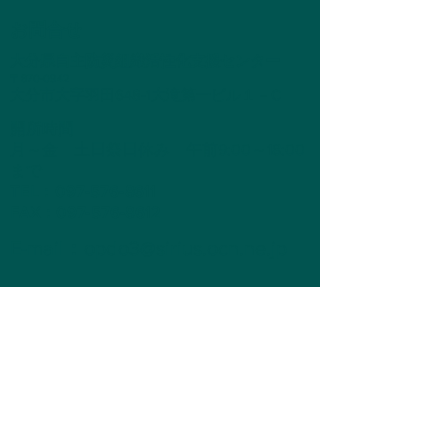
お問合せ
大分県自主防災組織活性化支援センター
〒870-0942
大分市大字羽田648-1大滝第一ビル１－C
開所時間
月～金 土日祭日休み 午前9:00～18:00
まで
TEL：097-576-8611
FAX
：
097-576-8612
E-mail：opdo3@sirius.ocn.ne.jp
送信が完了しました。